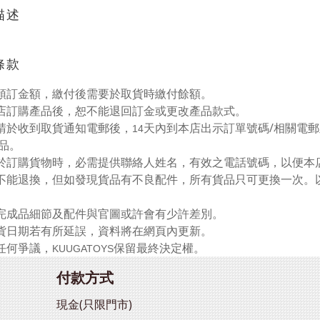
描述
條款
預訂金額，繳付後需要於取貨時繳付餘額。
店訂購產品後，恕不能退回訂金或更改產品款式。
請於收到取貨通知電郵後，
天內到本店出示訂單號碼/相關電
14
品。
於訂購貨物時，必需提供聯絡人姓名，有效之電話號碼，以便本
不能退換，但如發現貨品有不良配件，所有貨品只可更換一次。
完成品細節及配件與官圖或許會有少許差別。
貨日期若有所延誤，資料將在網頁
內更新。
任何爭議，
保留最終決定權。
KUUGATOYS
付款方式
現金(只限門市)