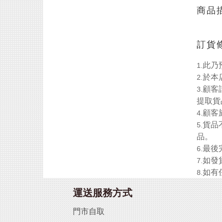
商品
訂貨
此乃
1.
於本
2.
顧客
3.
提取貨
顧客
4.
貨品
5.
品。
最後
6.
如發
7.
如有
8.
運送服務方式
門市自取