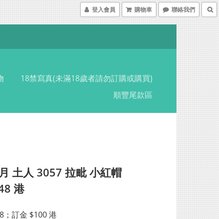
登入會員
購物車
聯絡我們
物
18禁寫真(未滿18歲者請勿訂購或購買)
順豐尾款區
月 土人 3057 拉毗 小紅帽
48 港
8；訂金 $100 港