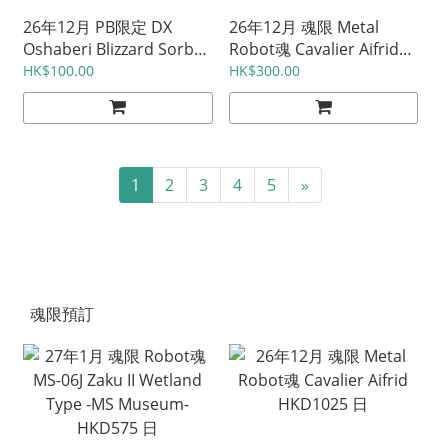
26年12月 PB限定 DX
26年12月 魂限 Metal
Oshaberi Blizzard Sorbei
Robot魂 Cavalier Aifrid
Gochizo HKD330
HKD1025 日
HK$100.00
HK$300.00
1
2
3
4
5
»
魂限預訂