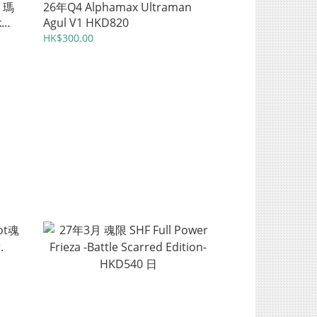
r 瑪
26年Q4 Alphamax Ultraman
k
Agul V1 HKD820
0 港
HK$300.00