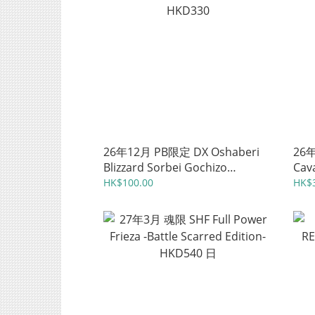
26年12月 PB限定 DX Oshaberi
26年
Blizzard Sorbei Gochizo
Cav
HKD330
HK$100.00
HK$