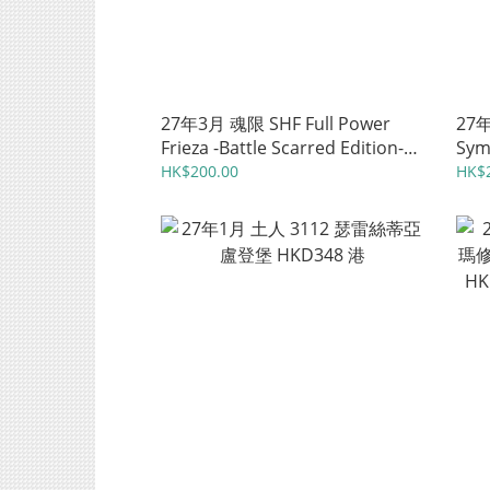
27年3月 魂限 SHF Full Power
27
Frieza -Battle Scarred Edition-
Sym
HKD540 日
HKD
HK$200.00
HK$