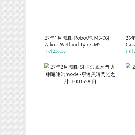
27年1月 魂限 Robot魂 MS-06J
26年
Zaku II Wetland Type -MS
Cav
Museum- HKD575 日
HK$200.00
HK$