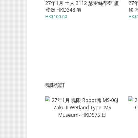
27年1月 土人 3112 瑟雷絲蒂亞 盧
27年
登堡 HKD348 港
修 
HKD
HK$100.00
HK$1
魂限預訂