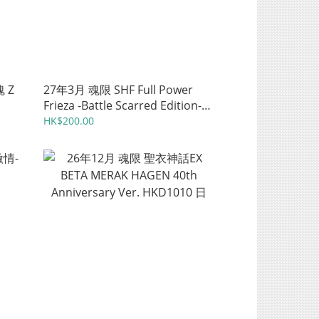
魂 Z
27年3月 魂限 SHF Full Power
Frieza -Battle Scarred Edition-
HKD540 日
HK$200.00