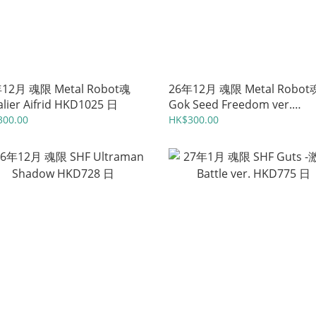
12月 魂限 Metal Robot魂
26年12月 魂限 Metal Robot
alier Aifrid HKD1025 日
Gok Seed Freedom ver.
HKD1050 日
300.00
HK$300.00