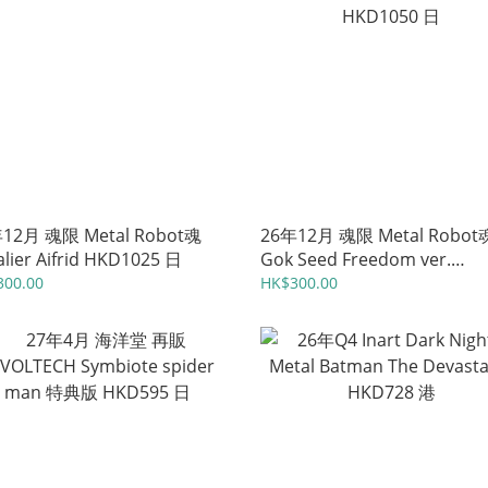
12月 魂限 Metal Robot魂
26年12月 魂限 Metal Robot
alier Aifrid HKD1025 日
Gok Seed Freedom ver.
HKD1050 日
300.00
HK$300.00