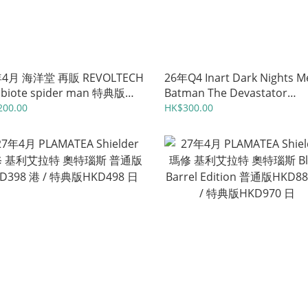
年4月 海洋堂 再販 REVOLTECH
26年Q4 Inart Dark Nights M
biote spider man 特典版
Batman The Devastator
595 日
HKD728 港
200.00
HK$300.00