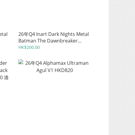
etal
26年Q4 Inart Dark Nights Metal
Batman The Dawnbreaker
HKD678 港
HK$200.00