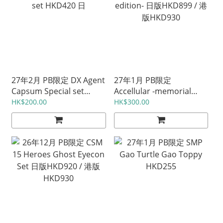
27年2月 PB限定 DX Agent
27年1月 PB限定
Capsum Special set
Accellular -memorial
HKD420 日
edition- 日版HKD899 / 港
HK$200.00
HK$300.00
版HKD930