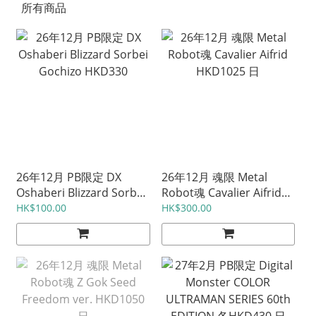
所有商品
26年12月 PB限定 DX
26年12月 魂限 Metal
Oshaberi Blizzard Sorbei
Robot魂 Cavalier Aifrid
Gochizo HKD330
HKD1025 日
HK$100.00
HK$300.00