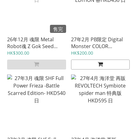
售完
26年12月 魂限 Metal
27年2月 PB限定 Digital
Robot魂 Z Gok Seed
Monster COLOR
Freedom ver. HKD1050
ULTRAMAN SERIES 60th
HK$300.00
HK$200.00
日
EDITION 各HKD430 日