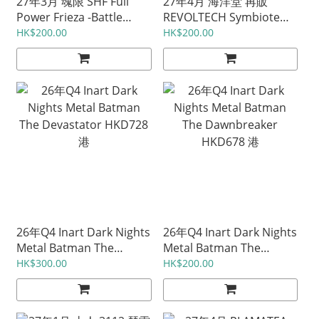
27年3月 魂限 SHF Full
27年4月 海洋堂 再販
Power Frieza -Battle
REVOLTECH Symbiote
Scarred Edition- HKD540
spider man 特典版
HK$200.00
HK$200.00
日
HKD595 日
26年Q4 Inart Dark Nights
26年Q4 Inart Dark Nights
Metal Batman The
Metal Batman The
Devastator HKD728 港
Dawnbreaker HKD678 港
HK$300.00
HK$200.00