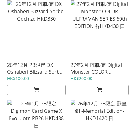
26年12月 PB限定 DX
27年2月 PB限定 Digital
Oshaberi Blizzard Sorbei
Monster COLOR
Gochizo HKD330
ULTRAMAN SERIES 60th
HK$100.00
HK$200.00
EDITION 各HKD430 日