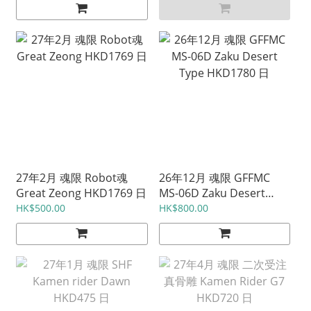
27年2月 魂限 Robot魂
26年12月 魂限 GFFMC
Great Zeong HKD1769 日
MS-06D Zaku Desert
Type HKD1780 日
HK$500.00
HK$800.00