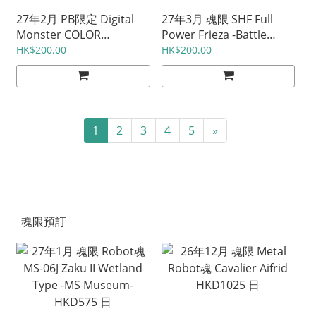
27年2月 PB限定 Digital
27年3月 魂限 SHF Full
Monster COLOR
Power Frieza -Battle
ULTRAMAN SERIES 60th
Scarred Edition- HKD540
HK$200.00
HK$200.00
EDITION 各HKD430 日
日
1
2
3
4
5
»
魂限預訂