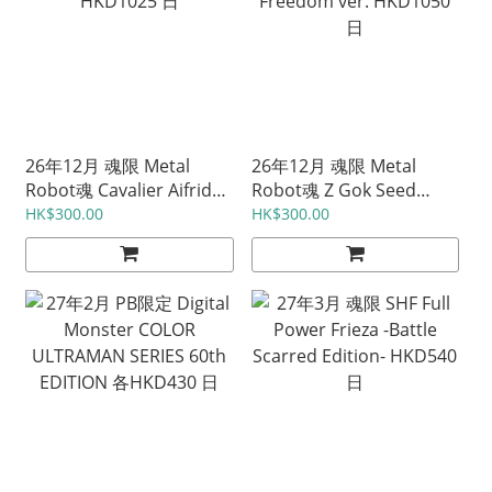
26年12月 魂限 Metal
26年12月 魂限 Metal
Robot魂 Cavalier Aifrid
Robot魂 Z Gok Seed
HKD1025 日
Freedom ver. HKD1050
HK$300.00
HK$300.00
日